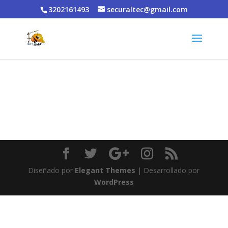
3202161493
securaltec@gmail.com
Diseñado por
Elegant Themes
| Desarrollado por
WordPress